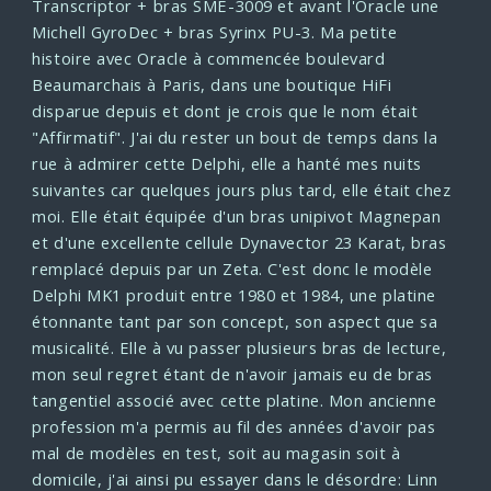
Transcriptor + bras SME-3009 et avant l'Oracle une
Michell GyroDec + bras Syrinx PU-3.
Ma petite
histoire avec Oracle à commencée boulevard
Beaumarchais à Paris, dans une boutique HiFi
disparue depuis et dont je crois que le nom était
"Affirmatif".
J'ai du rester un bout de temps dans la
rue à admirer cette Delphi, elle a hanté mes nuits
suivantes car quelques jours plus tard, elle était chez
moi.
Elle était équipée d'un bras unipivot Magnepan
et d'une excellente cellule Dynavector 23 Karat, bras
remplacé depuis par un Zeta.
C'est donc le modèle
Delphi MK1 produit entre 1980 et 1984, une platine
étonnante tant par son concept, son aspect que sa
musicalité.
Elle à vu passer plusieurs bras de lecture,
mon seul regret étant de n'avoir jamais eu de bras
tangentiel associé avec cette platine.
Mon ancienne
profession m'a permis au fil des années d'avoir pas
mal de modèles en test, soit au magasin soit à
domicile, j'ai ainsi pu essayer dans le désordre:
Linn