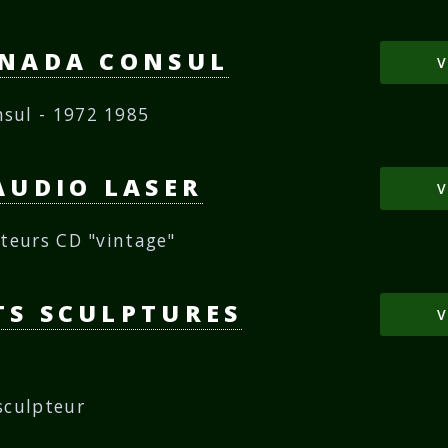
ANADA CONSUL
V
sul - 1972 1985
AUDIO LASER
V
cteurs CD "vintage"
S SCULPTURES
V
sculpteur