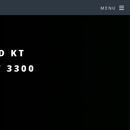
MENU
D KT
T 3300