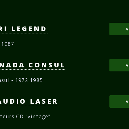
RI LEGEND
V
9 1987
ANADA CONSUL
V
sul - 1972 1985
AUDIO LASER
V
cteurs CD "vintage"